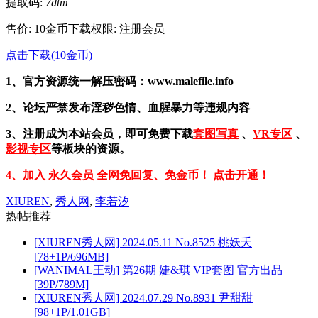
提取码:
7dtm
售价: 10金币
下载权限: 注册会员
点击下载(10金币)
1、官方资源统一解压密码：www.malefile.info
2、论坛严禁发布淫秽色情、血腥暴力等违规内容
3、注册成为本站会员，即可免费下载
套图写真
、
VR专区
、
影视专区
等板块的资源。
4、加入 永久会员 全网免回复、免金币！ 点击开通！
XIUREN
,
秀人网
,
李若汐
热帖推荐
[XIUREN秀人网] 2024.05.11 No.8525 桃妖夭
[78+1P/696MB]
[WANIMAL王动] 第26期 婕&琪 VIP套图 官方出品
[39P/789M]
[XIUREN秀人网] 2024.07.29 No.8931 尹甜甜
[98+1P/1.01GB]