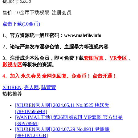
提取码:
0ZUo
售价: 10金币
下载权限: 注册会员
点击下载(10金币)
1、官方资源统一解压密码：www.malefile.info
2、论坛严禁发布淫秽色情、血腥暴力等违规内容
3、注册成为本站会员，即可免费下载
套图写真
、
VR专区
、
影视专区
等板块的资源。
4、加入 永久会员 全网免回复、免金币！ 点击开通！
XIUREN
,
秀人网
,
陆萱萱
热帖推荐
[XIUREN秀人网] 2024.05.11 No.8525 桃妖夭
[78+1P/696MB]
[WANIMAL王动] 第26期 婕&琪 VIP套图 官方出品
[39P/789M]
[XIUREN秀人网] 2024.07.29 No.8931 尹甜甜
[98+1P/1.01GB]