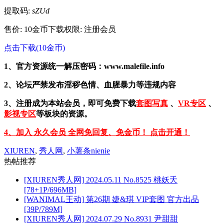
提取码:
sZUd
售价: 10金币
下载权限: 注册会员
点击下载(10金币)
1、官方资源统一解压密码：www.malefile.info
2、论坛严禁发布淫秽色情、血腥暴力等违规内容
3、注册成为本站会员，即可免费下载
套图写真
、
VR专区
、
影视专区
等板块的资源。
4、加入 永久会员 全网免回复、免金币！ 点击开通！
XIUREN
,
秀人网
,
小薯条nienie
热帖推荐
[XIUREN秀人网] 2024.05.11 No.8525 桃妖夭
[78+1P/696MB]
[WANIMAL王动] 第26期 婕&琪 VIP套图 官方出品
[39P/789M]
[XIUREN秀人网] 2024.07.29 No.8931 尹甜甜