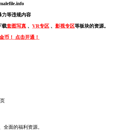
ile.info
暴力等违规内容
下载
套图写真
、
VR专区
、
影视专区
等板块的资源。
免金币！ 点击开通！
页
、全面的福利资源。