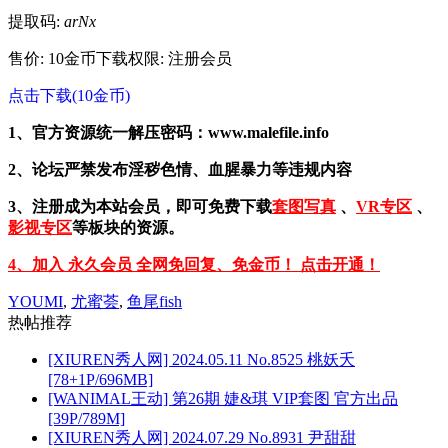
提取码:
arNx
售价: 10金币
下载权限: 注册会员
点击下载(10金币)
1、官方资源统一解压密码：www.malefile.info
2、论坛严禁发布淫秽色情、血腥暴力等违规内容
3、注册成为本站会员，即可免费下载
套图写真
、
VR专区
、
影视专区
等板块的资源。
4、加入 永久会员 全网免回复、免金币！ 点击开通！
YOUMI
,
尤蜜荟
,
鱼尾fish
热帖推荐
[XIUREN秀人网] 2024.05.11 No.8525 桃妖夭
[78+1P/696MB]
[WANIMAL王动] 第26期 婕&琪 VIP套图 官方出品
[39P/789M]
[XIUREN秀人网] 2024.07.29 No.8931 尹甜甜