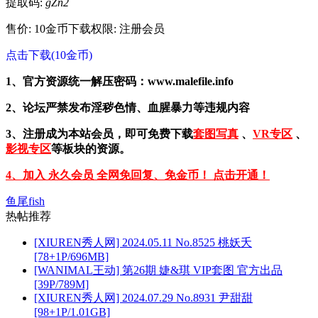
提取码:
gZn2
售价: 10金币
下载权限: 注册会员
点击下载(10金币)
1、官方资源统一解压密码：www.malefile.info
2、论坛严禁发布淫秽色情、血腥暴力等违规内容
3、注册成为本站会员，即可免费下载
套图写真
、
VR专区
、
影视专区
等板块的资源。
4、加入 永久会员 全网免回复、免金币！ 点击开通！
鱼尾fish
热帖推荐
[XIUREN秀人网] 2024.05.11 No.8525 桃妖夭
[78+1P/696MB]
[WANIMAL王动] 第26期 婕&琪 VIP套图 官方出品
[39P/789M]
[XIUREN秀人网] 2024.07.29 No.8931 尹甜甜
[98+1P/1.01GB]