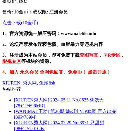
提取码:
zKi1
售价: 10金币
下载权限: 注册会员
点击下载(10金币)
1、官方资源统一解压密码：www.malefile.info
2、论坛严禁发布淫秽色情、血腥暴力等违规内容
3、注册成为本站会员，即可免费下载
套图写真
、
VR专区
、
影视专区
等板块的资源。
4、加入 永久会员 全网免回复、免金币！ 点击开通！
XIUREN
,
秀人网
,
鱼尾fish
热帖推荐
[XIUREN秀人网] 2024.05.11 No.8525 桃妖夭
[78+1P/696MB]
[WANIMAL王动] 第26期 婕&琪 VIP套图 官方出品
[39P/789M]
[XIUREN秀人网] 2024.07.29 No.8931 尹甜甜
[98+1P/1.01GB]