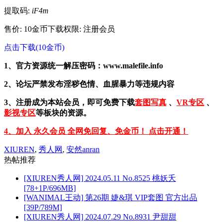
提取码:
iF4m
售价: 10金币
下载权限: 注册会员
点击下载(10金币)
1、官方资源统一解压密码：www.malefile.info
2、论坛严禁发布淫秽色情、血腥暴力等违规内容
3、注册成为本站会员，即可免费下载
套图写真
、
VR专区
、
影视专区
等板块的资源。
4、加入 永久会员 全网免回复、免金币！ 点击开通！
XIUREN
,
秀人网
,
安然anran
热帖推荐
[XIUREN秀人网] 2024.05.11 No.8525 桃妖夭
[78+1P/696MB]
[WANIMAL王动] 第26期 婕&琪 VIP套图 官方出品
[39P/789M]
[XIUREN秀人网] 2024.07.29 No.8931 尹甜甜