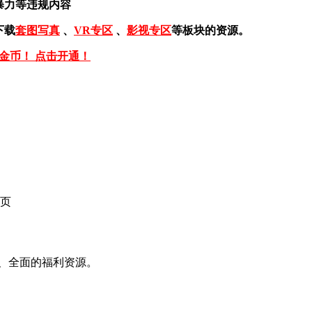
暴力等违规内容
下载
套图写真
、
VR专区
、
影视专区
等板块的资源。
免金币！ 点击开通！
页
、全面的福利资源。