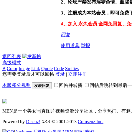
2、论坛严禁发布淫秽色情、血腥
3、注册成为本站会员，即可免费
4、加入 永久会员 全网免回复、
回复
使用道具
举报
返回列表
高级模式
B
Color
Image
Link
Quote
Code
Smilies
您需要登录后才可以回帖
登录
|
立即注册
本版积分规则
回帖并转播
回帖后跳转到最后一
发表回复
MEN是一个美女写真图片视频资源分享社区，分享热门、有趣
Powered by
Discuz!
X3.4
© 2001-2013
Comsenz Inc.
|
Archiver
|
手机版
|
小黑屋
|
MEN
|
网站地图