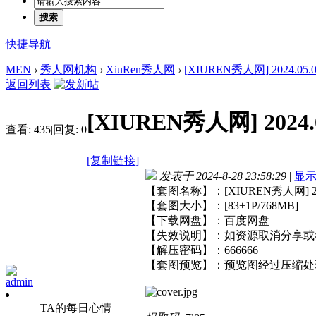
搜索
快捷导航
MEN
›
秀人网机构
›
XiuRen秀人网
›
[XIUREN秀人网] 2024.05.06
返回列表
[XIUREN秀人网] 2024.0
查看:
435
|
回复:
0
[复制链接]
发表于 2024-8-28 23:58:29
|
显
【套图名称】：[XIUREN秀人网] 2024
【套图大小】：[83+1P/768MB]
【下载网盘】：百度网盘
【失效说明】：如资源取消分享或
【解压密码】：666666
【套图预览】：预览图经过压缩处
admin
TA的每日心情