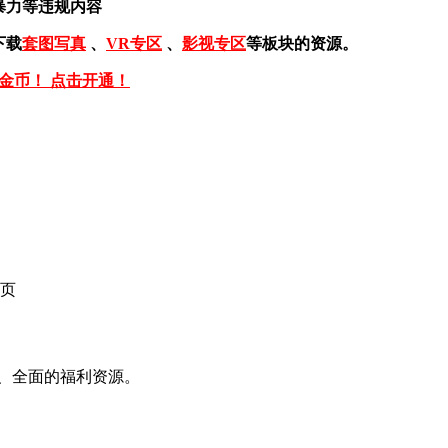
暴力等违规内容
下载
套图写真
、
VR专区
、
影视专区
等板块的资源。
免金币！ 点击开通！
页
、全面的福利资源。