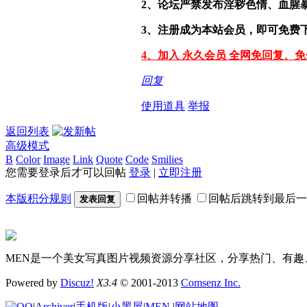
2、论坛严禁发布淫秽色情、血腥
3、注册成为本站会员，即可免费
4、加入 永久会员 全网免回复、
回复
使用道具
举报
返回列表
高级模式
B
Color
Image
Link
Quote
Code
Smilies
您需要登录后才可以回帖
登录
|
立即注册
本版积分规则
回帖并转播
回帖后跳转到最后一
发表回复
MEN是一个美女写真图片视频资源分享社区，分享热门、有趣
Powered by
Discuz!
X3.4
© 2001-2013
Comsenz Inc.
|
Archiver
|
手机版
|
小黑屋
|
MEN
|
网站地图