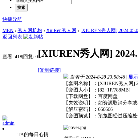
搜索
快捷导航
MEN
›
秀人网机构
›
XiuRen秀人网
›
[XIUREN秀人网] 2024.05.07
返回列表
[XIUREN秀人网] 2024.0
查看:
418
|
回复:
0
[复制链接]
发表于 2024-8-28 23:58:46
|
显
【套图名称】：[XIUREN秀人网] 2024
【套图大小】：[82+1P/788MB]
【下载网盘】：百度网盘
【失效说明】：如资源取消分享或
【解压密码】：666666
【套图预览】：预览图经过压缩处
admin
TA的每日心情