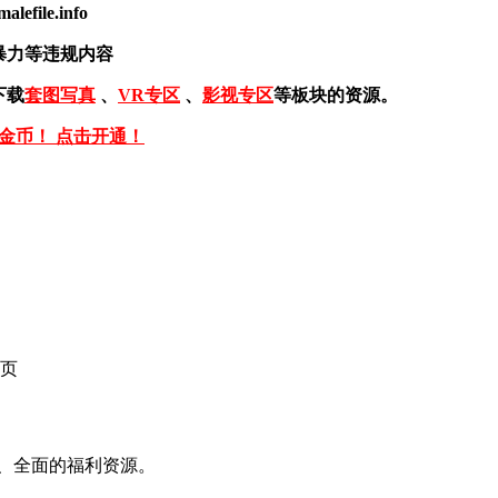
ile.info
暴力等违规内容
下载
套图写真
、
VR专区
、
影视专区
等板块的资源。
免金币！ 点击开通！
页
、全面的福利资源。