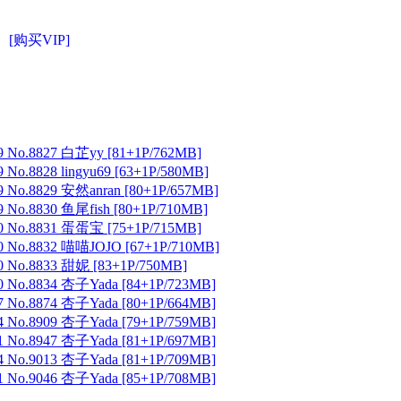
[购买VIP]
 No.8827 白芷yy [81+1P/762MB]
No.8828 lingyu69 [63+1P/580MB]
 No.8829 安然anran [80+1P/657MB]
No.8830 鱼尾fish [80+1P/710MB]
 No.8831 蛋蛋宝 [75+1P/715MB]
 No.8832 喵喵JOJO [67+1P/710MB]
 No.8833 甜妮 [83+1P/750MB]
 No.8834 杏子Yada [84+1P/723MB]
 No.8874 杏子Yada [80+1P/664MB]
 No.8909 杏子Yada [79+1P/759MB]
 No.8947 杏子Yada [81+1P/697MB]
 No.9013 杏子Yada [81+1P/709MB]
 No.9046 杏子Yada [85+1P/708MB]