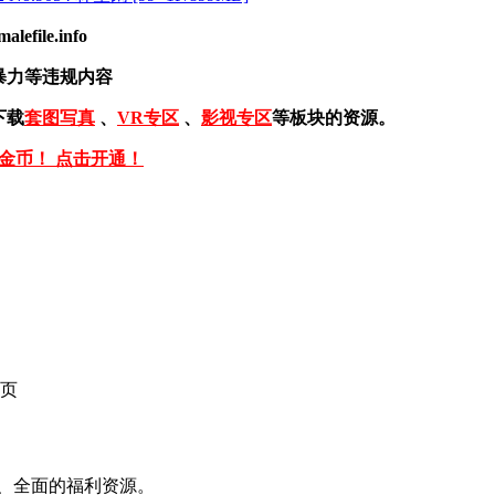
ile.info
暴力等违规内容
下载
套图写真
、
VR专区
、
影视专区
等板块的资源。
免金币！ 点击开通！
页
、全面的福利资源。