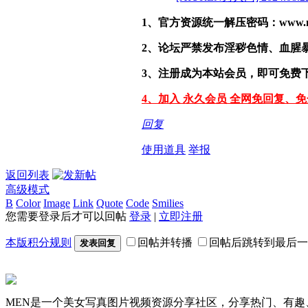
1、官方资源统一解压密码：www.malef
2、论坛严禁发布淫秽色情、血腥
3、注册成为本站会员，即可免费
4、加入 永久会员 全网免回复、
回复
使用道具
举报
返回列表
高级模式
B
Color
Image
Link
Quote
Code
Smilies
您需要登录后才可以回帖
登录
|
立即注册
本版积分规则
回帖并转播
回帖后跳转到最后一
发表回复
MEN是一个美女写真图片视频资源分享社区，分享热门、有趣