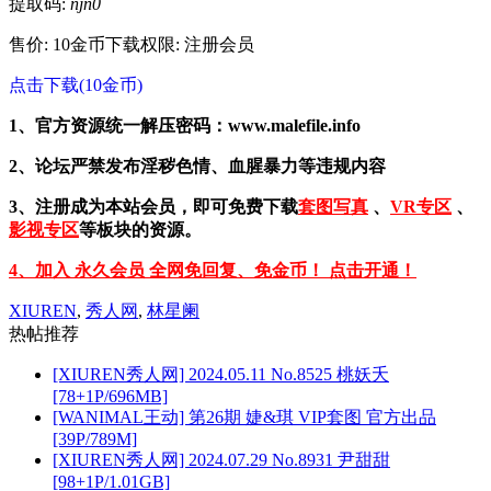
提取码:
njn0
售价: 10金币
下载权限: 注册会员
点击下载(10金币)
1、官方资源统一解压密码：www.malefile.info
2、论坛严禁发布淫秽色情、血腥暴力等违规内容
3、注册成为本站会员，即可免费下载
套图写真
、
VR专区
、
影视专区
等板块的资源。
4、加入 永久会员 全网免回复、免金币！ 点击开通！
XIUREN
,
秀人网
,
林星阑
热帖推荐
[XIUREN秀人网] 2024.05.11 No.8525 桃妖夭
[78+1P/696MB]
[WANIMAL王动] 第26期 婕&琪 VIP套图 官方出品
[39P/789M]
[XIUREN秀人网] 2024.07.29 No.8931 尹甜甜
[98+1P/1.01GB]