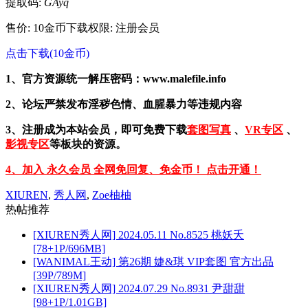
提取码:
GAyq
售价: 10金币
下载权限: 注册会员
点击下载(10金币)
1、官方资源统一解压密码：www.malefile.info
2、论坛严禁发布淫秽色情、血腥暴力等违规内容
3、注册成为本站会员，即可免费下载
套图写真
、
VR专区
、
影视专区
等板块的资源。
4、加入 永久会员 全网免回复、免金币！ 点击开通！
XIUREN
,
秀人网
,
Zoe柚柚
热帖推荐
[XIUREN秀人网] 2024.05.11 No.8525 桃妖夭
[78+1P/696MB]
[WANIMAL王动] 第26期 婕&琪 VIP套图 官方出品
[39P/789M]
[XIUREN秀人网] 2024.07.29 No.8931 尹甜甜
[98+1P/1.01GB]