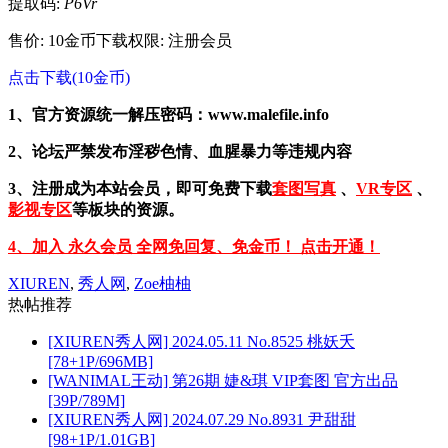
提取码:
P6Vr
售价: 10金币
下载权限: 注册会员
点击下载(10金币)
1、官方资源统一解压密码：www.malefile.info
2、论坛严禁发布淫秽色情、血腥暴力等违规内容
3、注册成为本站会员，即可免费下载
套图写真
、
VR专区
、
影视专区
等板块的资源。
4、加入 永久会员 全网免回复、免金币！ 点击开通！
XIUREN
,
秀人网
,
Zoe柚柚
热帖推荐
[XIUREN秀人网] 2024.05.11 No.8525 桃妖夭
[78+1P/696MB]
[WANIMAL王动] 第26期 婕&琪 VIP套图 官方出品
[39P/789M]
[XIUREN秀人网] 2024.07.29 No.8931 尹甜甜
[98+1P/1.01GB]