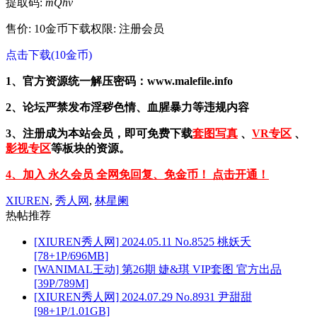
提取码:
mQhv
售价: 10金币
下载权限: 注册会员
点击下载(10金币)
1、官方资源统一解压密码：www.malefile.info
2、论坛严禁发布淫秽色情、血腥暴力等违规内容
3、注册成为本站会员，即可免费下载
套图写真
、
VR专区
、
影视专区
等板块的资源。
4、加入 永久会员 全网免回复、免金币！ 点击开通！
XIUREN
,
秀人网
,
林星阑
热帖推荐
[XIUREN秀人网] 2024.05.11 No.8525 桃妖夭
[78+1P/696MB]
[WANIMAL王动] 第26期 婕&琪 VIP套图 官方出品
[39P/789M]
[XIUREN秀人网] 2024.07.29 No.8931 尹甜甜
[98+1P/1.01GB]