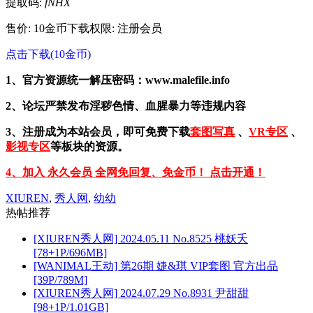
提取码:
fNHX
售价: 10金币
下载权限: 注册会员
点击下载(10金币)
1、官方资源统一解压密码：www.malefile.info
2、论坛严禁发布淫秽色情、血腥暴力等违规内容
3、注册成为本站会员，即可免费下载
套图写真
、
VR专区
、
影视专区
等板块的资源。
4、加入 永久会员 全网免回复、免金币！ 点击开通！
XIUREN
,
秀人网
,
幼幼
热帖推荐
[XIUREN秀人网] 2024.05.11 No.8525 桃妖夭
[78+1P/696MB]
[WANIMAL王动] 第26期 婕&琪 VIP套图 官方出品
[39P/789M]
[XIUREN秀人网] 2024.07.29 No.8931 尹甜甜
[98+1P/1.01GB]