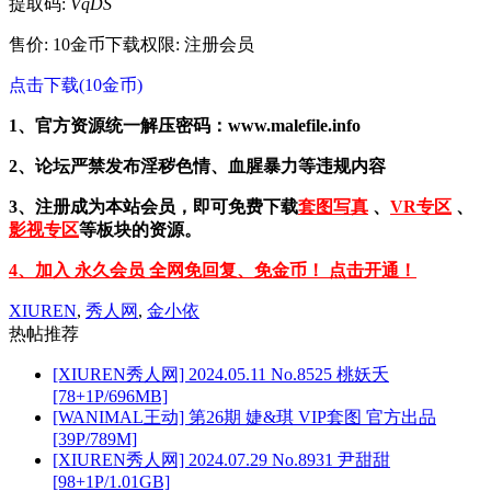
提取码:
VqDS
售价: 10金币
下载权限: 注册会员
点击下载(10金币)
1、官方资源统一解压密码：www.malefile.info
2、论坛严禁发布淫秽色情、血腥暴力等违规内容
3、注册成为本站会员，即可免费下载
套图写真
、
VR专区
、
影视专区
等板块的资源。
4、加入 永久会员 全网免回复、免金币！ 点击开通！
XIUREN
,
秀人网
,
金小依
热帖推荐
[XIUREN秀人网] 2024.05.11 No.8525 桃妖夭
[78+1P/696MB]
[WANIMAL王动] 第26期 婕&琪 VIP套图 官方出品
[39P/789M]
[XIUREN秀人网] 2024.07.29 No.8931 尹甜甜
[98+1P/1.01GB]