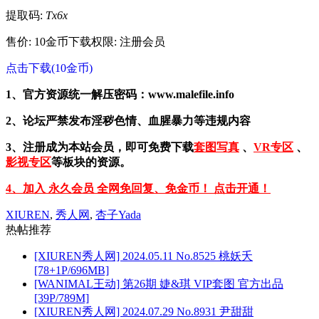
提取码:
Tx6x
售价: 10金币
下载权限: 注册会员
点击下载(10金币)
1、官方资源统一解压密码：www.malefile.info
2、论坛严禁发布淫秽色情、血腥暴力等违规内容
3、注册成为本站会员，即可免费下载
套图写真
、
VR专区
、
影视专区
等板块的资源。
4、加入 永久会员 全网免回复、免金币！ 点击开通！
XIUREN
,
秀人网
,
杏子Yada
热帖推荐
[XIUREN秀人网] 2024.05.11 No.8525 桃妖夭
[78+1P/696MB]
[WANIMAL王动] 第26期 婕&琪 VIP套图 官方出品
[39P/789M]
[XIUREN秀人网] 2024.07.29 No.8931 尹甜甜