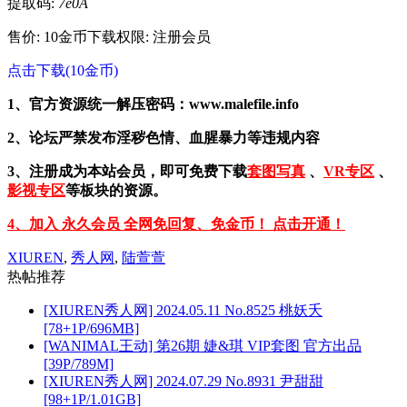
提取码:
7e0A
售价: 10金币
下载权限: 注册会员
点击下载(10金币)
1、官方资源统一解压密码：www.malefile.info
2、论坛严禁发布淫秽色情、血腥暴力等违规内容
3、注册成为本站会员，即可免费下载
套图写真
、
VR专区
、
影视专区
等板块的资源。
4、加入 永久会员 全网免回复、免金币！ 点击开通！
XIUREN
,
秀人网
,
陆萱萱
热帖推荐
[XIUREN秀人网] 2024.05.11 No.8525 桃妖夭
[78+1P/696MB]
[WANIMAL王动] 第26期 婕&琪 VIP套图 官方出品
[39P/789M]
[XIUREN秀人网] 2024.07.29 No.8931 尹甜甜
[98+1P/1.01GB]