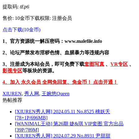
提取码:
tEp6
售价: 10金币
下载权限: 注册会员
点击下载(10金币)
1、官方资源统一解压密码：www.malefile.info
2、论坛严禁发布淫秽色情、血腥暴力等违规内容
3、注册成为本站会员，即可免费下载
套图写真
、
VR专区
、
影视专区
等板块的资源。
4、加入 永久会员 全网免回复、免金币！ 点击开通！
XIUREN
,
秀人网
,
王婉悠Queen
热帖推荐
[XIUREN秀人网] 2024.05.11 No.8525 桃妖夭
[78+1P/696MB]
[WANIMAL王动] 第26期 婕&琪 VIP套图 官方出品
[39P/789M]
[XIUREN秀人网] 2024.07.29 No.8931 尹甜甜