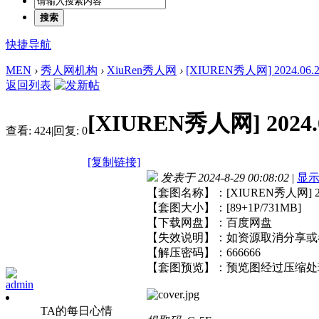
搜索
快捷导航
MEN
›
秀人网机构
›
XiuRen秀人网
›
[XIUREN秀人网] 2024.06.25
返回列表
[XIUREN秀人网] 2024.0
查看:
424
|
回复:
0
[复制链接]
发表于 2024-8-29 00:08:02
|
显
【套图名称】：[XIUREN秀人网] 2024
【套图大小】：[89+1P/731MB]
【下载网盘】：百度网盘
【失效说明】：如资源取消分享或
【解压密码】：666666
【套图预览】：预览图经过压缩处
admin
TA的每日心情