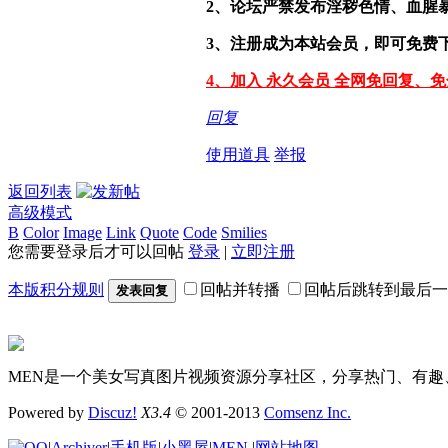
2、论坛严禁发布淫秽色情、血腥
3、注册成为本站会员，即可免费
4、加入 永久会员 全网免回复、
回复
使用道具
举报
返回列表
高级模式
B
Color
Image
Link
Quote
Code
Smilies
您需要登录后才可以回帖
登录
|
立即注册
本版积分规则
回帖并转播
回帖后跳转到最后一
发表回复
MEN是一个美女写真图片视频资源分享社区，分享热门、有趣
Powered by
Discuz!
X3.4
© 2001-2013
Comsenz Inc.
|
Archiver
|
手机版
|
小黑屋
|
MEN
|
网站地图