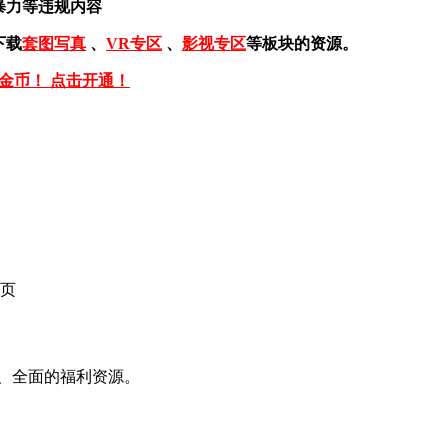
暴力等违规内容
下载
套图写真
、
VR专区
、
影视专区
等板块的资源。
免金币！ 点击开通！
页
、全面的福利资源。