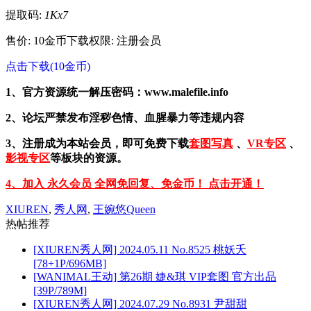
提取码:
1Kx7
售价: 10金币
下载权限: 注册会员
点击下载(10金币)
1、官方资源统一解压密码：www.malefile.info
2、论坛严禁发布淫秽色情、血腥暴力等违规内容
3、注册成为本站会员，即可免费下载
套图写真
、
VR专区
、
影视专区
等板块的资源。
4、加入 永久会员 全网免回复、免金币！ 点击开通！
XIUREN
,
秀人网
,
王婉悠Queen
热帖推荐
[XIUREN秀人网] 2024.05.11 No.8525 桃妖夭
[78+1P/696MB]
[WANIMAL王动] 第26期 婕&琪 VIP套图 官方出品
[39P/789M]
[XIUREN秀人网] 2024.07.29 No.8931 尹甜甜