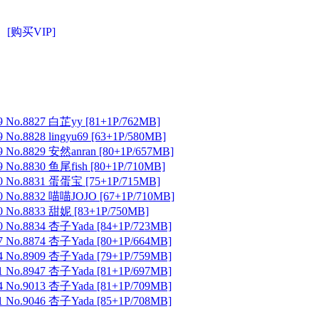
[购买VIP]
 No.8827 白芷yy [81+1P/762MB]
No.8828 lingyu69 [63+1P/580MB]
 No.8829 安然anran [80+1P/657MB]
No.8830 鱼尾fish [80+1P/710MB]
 No.8831 蛋蛋宝 [75+1P/715MB]
 No.8832 喵喵JOJO [67+1P/710MB]
 No.8833 甜妮 [83+1P/750MB]
 No.8834 杏子Yada [84+1P/723MB]
 No.8874 杏子Yada [80+1P/664MB]
 No.8909 杏子Yada [79+1P/759MB]
 No.8947 杏子Yada [81+1P/697MB]
 No.9013 杏子Yada [81+1P/709MB]
 No.9046 杏子Yada [85+1P/708MB]