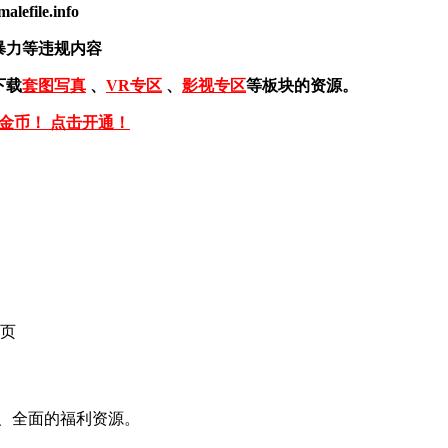
ile.info
暴力等违规内容
下载
套图写真
、
VR专区
、
影视专区
等板块的资源。
免金币！ 点击开通！
页
、全面的福利资源。