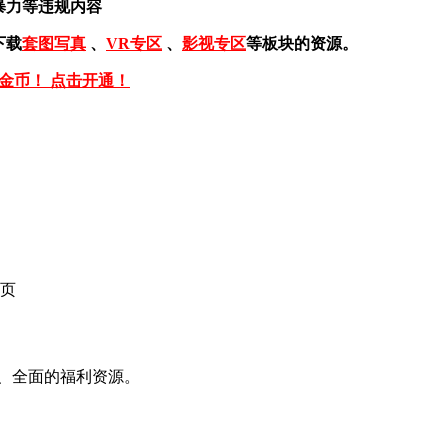
暴力等违规内容
下载
套图写真
、
VR专区
、
影视专区
等板块的资源。
免金币！ 点击开通！
页
、全面的福利资源。