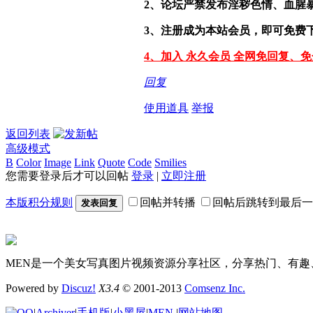
2、论坛严禁发布淫秽色情、血腥
3、注册成为本站会员，即可免费
4、加入 永久会员 全网免回复、
回复
使用道具
举报
返回列表
高级模式
B
Color
Image
Link
Quote
Code
Smilies
您需要登录后才可以回帖
登录
|
立即注册
本版积分规则
回帖并转播
回帖后跳转到最后一
发表回复
MEN是一个美女写真图片视频资源分享社区，分享热门、有趣
Powered by
Discuz!
X3.4
© 2001-2013
Comsenz Inc.
|
Archiver
|
手机版
|
小黑屋
|
MEN
|
网站地图