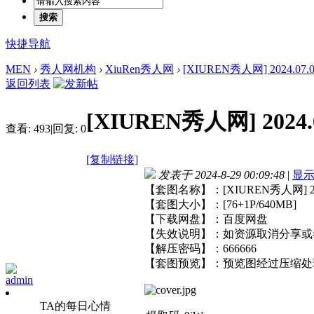
搜索
快捷导航
MEN
›
秀人网机构
›
XiuRen秀人网
›
[XIUREN秀人网] 2024.07.03
返回列表
[XIUREN秀人网] 2024.0
查看:
493
|
回复:
0
[复制链接]
发表于 2024-8-29 00:09:48
|
显
【套图名称】：[XIUREN秀人网] 2024
【套图大小】：[76+1P/640MB]
【下载网盘】：百度网盘
【失效说明】：如资源取消分享或
【解压密码】：666666
【套图预览】：预览图经过压缩处
admin
TA的每日心情