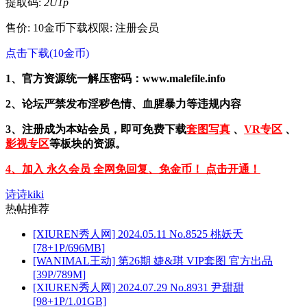
提取码:
2U1p
售价: 10金币
下载权限: 注册会员
点击下载(10金币)
1、官方资源统一解压密码：www.malefile.info
2、论坛严禁发布淫秽色情、血腥暴力等违规内容
3、注册成为本站会员，即可免费下载
套图写真
、
VR专区
、
影视专区
等板块的资源。
4、加入 永久会员 全网免回复、免金币！ 点击开通！
诗诗kiki
热帖推荐
[XIUREN秀人网] 2024.05.11 No.8525 桃妖夭
[78+1P/696MB]
[WANIMAL王动] 第26期 婕&琪 VIP套图 官方出品
[39P/789M]
[XIUREN秀人网] 2024.07.29 No.8931 尹甜甜
[98+1P/1.01GB]