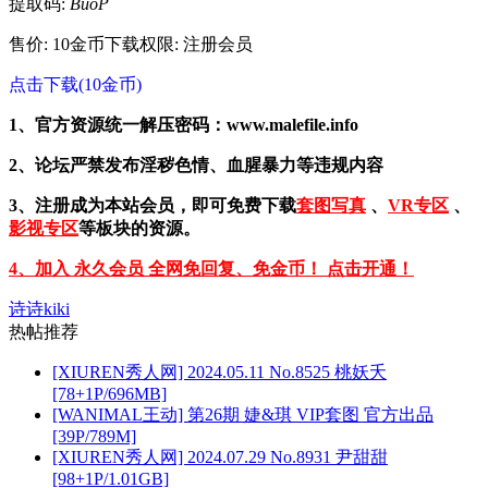
提取码:
BuoP
售价: 10金币
下载权限: 注册会员
点击下载(10金币)
1、官方资源统一解压密码：www.malefile.info
2、论坛严禁发布淫秽色情、血腥暴力等违规内容
3、注册成为本站会员，即可免费下载
套图写真
、
VR专区
、
影视专区
等板块的资源。
4、加入 永久会员 全网免回复、免金币！ 点击开通！
诗诗kiki
热帖推荐
[XIUREN秀人网] 2024.05.11 No.8525 桃妖夭
[78+1P/696MB]
[WANIMAL王动] 第26期 婕&琪 VIP套图 官方出品
[39P/789M]
[XIUREN秀人网] 2024.07.29 No.8931 尹甜甜
[98+1P/1.01GB]