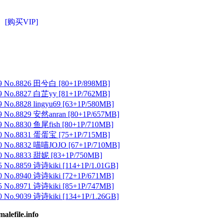
[购买VIP]
 No.8826 田兮白 [80+1P/898MB]
 No.8827 白芷yy [81+1P/762MB]
No.8828 lingyu69 [63+1P/580MB]
 No.8829 安然anran [80+1P/657MB]
No.8830 鱼尾fish [80+1P/710MB]
 No.8831 蛋蛋宝 [75+1P/715MB]
 No.8832 喵喵JOJO [67+1P/710MB]
 No.8833 甜妮 [83+1P/750MB]
No.8859 诗诗kiki [114+1P/1.01GB]
No.8940 诗诗kiki [72+1P/671MB]
No.8971 诗诗kiki [85+1P/747MB]
No.9039 诗诗kiki [134+1P/1.26GB]
ile.info