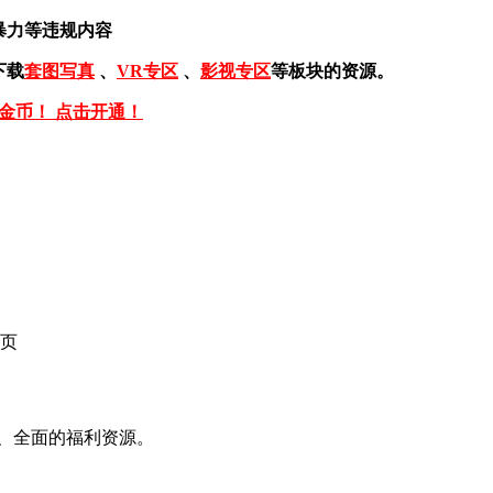
暴力等违规内容
下载
套图写真
、
VR专区
、
影视专区
等板块的资源。
免金币！ 点击开通！
页
、全面的福利资源。