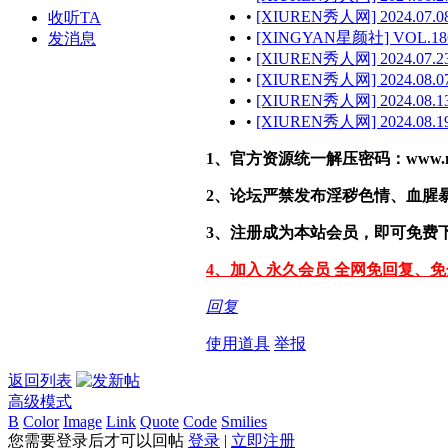
•
[XIUREN秀人网] 2024.07.08
收听TA
•
[XINGYAN星颜社] VOL.186
发消息
•
[XIUREN秀人网] 2024.07.23
•
[XIUREN秀人网] 2024.08.07
•
[XIUREN秀人网] 2024.08.13
•
[XIUREN秀人网] 2024.08.19
1、官方资源统一解压密码：www.malef
2、论坛严禁发布淫秽色情、血腥
3、注册成为本站会员，即可免费
4、加入 永久会员 全网免回复、
回复
使用道具
举报
返回列表
高级模式
B
Color
Image
Link
Quote
Code
Smilies
您需要登录后才可以回帖
登录
|
立即注册