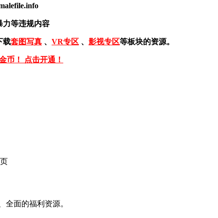
ile.info
暴力等违规内容
下载
套图写真
、
VR专区
、
影视专区
等板块的资源。
免金币！ 点击开通！
页
、全面的福利资源。