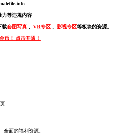
ile.info
暴力等违规内容
下载
套图写真
、
VR专区
、
影视专区
等板块的资源。
免金币！ 点击开通！
页
、全面的福利资源。