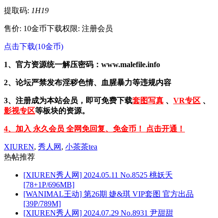
提取码:
1H19
售价: 10金币
下载权限: 注册会员
点击下载(10金币)
1、官方资源统一解压密码：www.malefile.info
2、论坛严禁发布淫秽色情、血腥暴力等违规内容
3、注册成为本站会员，即可免费下载
套图写真
、
VR专区
、
影视专区
等板块的资源。
4、加入 永久会员 全网免回复、免金币！ 点击开通！
XIUREN
,
秀人网
,
小茶茶tea
热帖推荐
[XIUREN秀人网] 2024.05.11 No.8525 桃妖夭
[78+1P/696MB]
[WANIMAL王动] 第26期 婕&琪 VIP套图 官方出品
[39P/789M]
[XIUREN秀人网] 2024.07.29 No.8931 尹甜甜