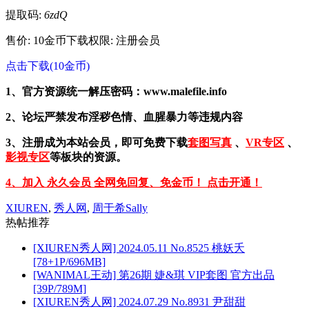
提取码:
6zdQ
售价: 10金币
下载权限: 注册会员
点击下载(10金币)
1、官方资源统一解压密码：www.malefile.info
2、论坛严禁发布淫秽色情、血腥暴力等违规内容
3、注册成为本站会员，即可免费下载
套图写真
、
VR专区
、
影视专区
等板块的资源。
4、加入 永久会员 全网免回复、免金币！ 点击开通！
XIUREN
,
秀人网
,
周于希Sally
热帖推荐
[XIUREN秀人网] 2024.05.11 No.8525 桃妖夭
[78+1P/696MB]
[WANIMAL王动] 第26期 婕&琪 VIP套图 官方出品
[39P/789M]
[XIUREN秀人网] 2024.07.29 No.8931 尹甜甜