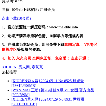
提取码:
nJ06
售价: 10金币
下载权限: 注册会员
点击下载(10金币)
1、官方资源统一解压密码：www.malefile.info
2、论坛严禁发布淫秽色情、血腥暴力等违规内容
3、注册成为本站会员，即可免费下载
套图写真
、
VR专区
、
影视专区
等板块的资源。
4、加入 永久会员 全网免回复、免金币！ 点击开通！
XIUREN
,
秀人网
,
章芃芃
热帖推荐
[XIUREN秀人网] 2024.05.11 No.8525 桃妖夭
[78+1P/696MB]
[WANIMAL王动] 第26期 婕&琪 VIP套图 官方出品
[39P/789M]
[XIUREN秀人网] 2024.07.29 No.8931 尹甜甜
[98+1P/1.01GB]