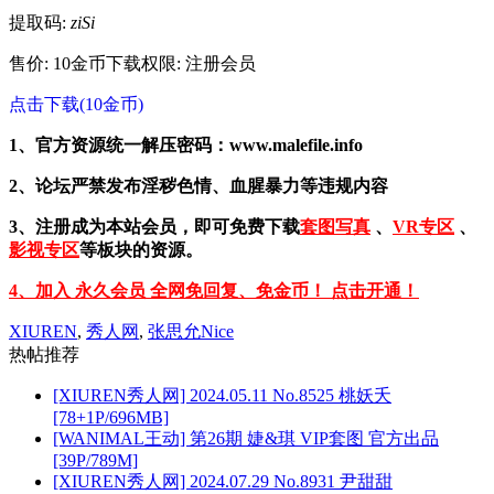
提取码:
ziSi
售价: 10金币
下载权限: 注册会员
点击下载(10金币)
1、官方资源统一解压密码：www.malefile.info
2、论坛严禁发布淫秽色情、血腥暴力等违规内容
3、注册成为本站会员，即可免费下载
套图写真
、
VR专区
、
影视专区
等板块的资源。
4、加入 永久会员 全网免回复、免金币！ 点击开通！
XIUREN
,
秀人网
,
张思允Nice
热帖推荐
[XIUREN秀人网] 2024.05.11 No.8525 桃妖夭
[78+1P/696MB]
[WANIMAL王动] 第26期 婕&琪 VIP套图 官方出品
[39P/789M]
[XIUREN秀人网] 2024.07.29 No.8931 尹甜甜