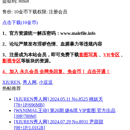
提取码:
mbuh
售价: 10金币
下载权限: 注册会员
点击下载(10金币)
1、官方资源统一解压密码：www.malefile.info
2、论坛严禁发布淫秽色情、血腥暴力等违规内容
3、注册成为本站会员，即可免费下载
套图写真
、
VR专区
、
影视专区
等板块的资源。
4、加入 永久会员 全网免回复、免金币！ 点击开通！
XIUREN
,
秀人网
,
小逗逗
热帖推荐
[XIUREN秀人网] 2024.05.11 No.8525 桃妖夭
[78+1P/696MB]
[WANIMAL王动] 第26期 婕&琪 VIP套图 官方出品
[39P/789M]
[XIUREN秀人网] 2024.07.29 No.8931 尹甜甜
[98+1P/1.01GB]