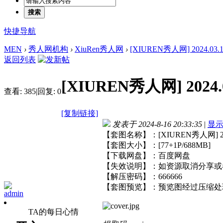
搜索
快捷导航
MEN
›
秀人网机构
›
XiuRen秀人网
›
[XIUREN秀人网] 2024.03.19
返回列表
[XIUREN秀人网] 2024.0
查看:
385
|
回复:
0
[复制链接]
发表于 2024-8-16 20:33:35
|
显
【套图名称】：[XIUREN秀人网] 2024.
【套图大小】：[77+1P/688MB]
【下载网盘】：百度网盘
【失效说明】：如资源取消分享或
【解压密码】：666666
【套图预览】：预览图经过压缩处
admin
TA的每日心情