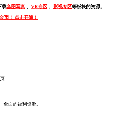
下载
套图写真
、
VR专区
、
影视专区
等板块的资源。
免金币！ 点击开通！
页
、全面的福利资源。