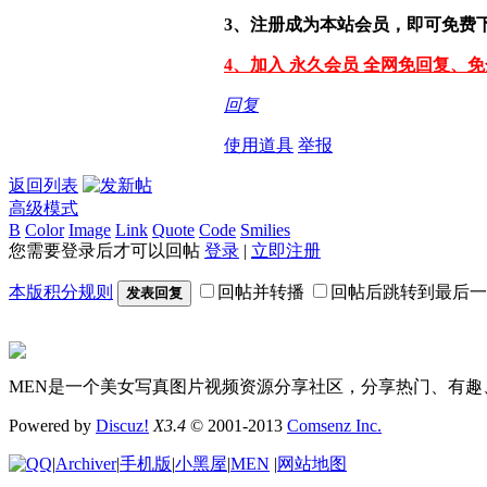
3、注册成为本站会员，即可免费
4、加入 永久会员 全网免回复、
回复
使用道具
举报
返回列表
高级模式
B
Color
Image
Link
Quote
Code
Smilies
您需要登录后才可以回帖
登录
|
立即注册
本版积分规则
回帖并转播
回帖后跳转到最后一
发表回复
MEN是一个美女写真图片视频资源分享社区，分享热门、有趣
Powered by
Discuz!
X3.4
© 2001-2013
Comsenz Inc.
|
Archiver
|
手机版
|
小黑屋
|
MEN
|
网站地图