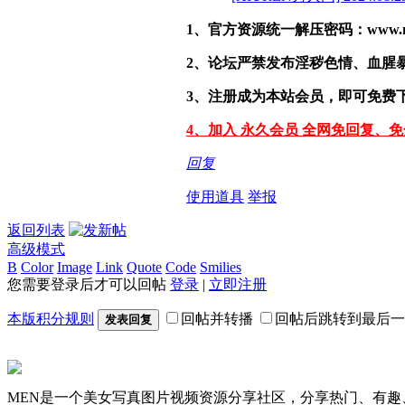
1、官方资源统一解压密码：www.malef
2、论坛严禁发布淫秽色情、血腥
3、注册成为本站会员，即可免费
4、加入 永久会员 全网免回复、
回复
使用道具
举报
返回列表
高级模式
B
Color
Image
Link
Quote
Code
Smilies
您需要登录后才可以回帖
登录
|
立即注册
本版积分规则
回帖并转播
回帖后跳转到最后一
发表回复
MEN是一个美女写真图片视频资源分享社区，分享热门、有趣