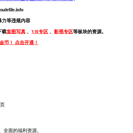
ile.info
暴力等违规内容
下载
套图写真
、
VR专区
、
影视专区
等板块的资源。
免金币！ 点击开通！
页
、全面的福利资源。