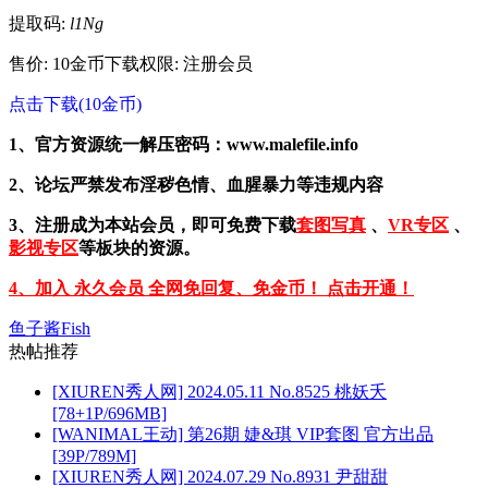
提取码:
l1Ng
售价: 10金币
下载权限: 注册会员
点击下载(10金币)
1、官方资源统一解压密码：www.malefile.info
2、论坛严禁发布淫秽色情、血腥暴力等违规内容
3、注册成为本站会员，即可免费下载
套图写真
、
VR专区
、
影视专区
等板块的资源。
4、加入 永久会员 全网免回复、免金币！ 点击开通！
鱼子酱Fish
热帖推荐
[XIUREN秀人网] 2024.05.11 No.8525 桃妖夭
[78+1P/696MB]
[WANIMAL王动] 第26期 婕&琪 VIP套图 官方出品
[39P/789M]
[XIUREN秀人网] 2024.07.29 No.8931 尹甜甜