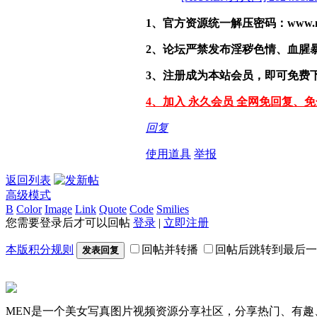
1、官方资源统一解压密码：www.malef
2、论坛严禁发布淫秽色情、血腥
3、注册成为本站会员，即可免费
4、加入 永久会员 全网免回复、
回复
使用道具
举报
返回列表
高级模式
B
Color
Image
Link
Quote
Code
Smilies
您需要登录后才可以回帖
登录
|
立即注册
本版积分规则
回帖并转播
回帖后跳转到最后一
发表回复
MEN是一个美女写真图片视频资源分享社区，分享热门、有趣