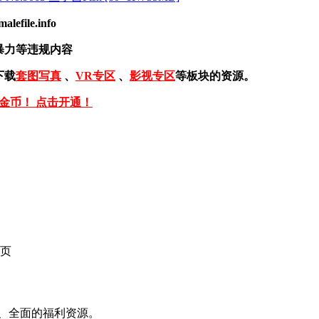
ile.info
暴力等违规内容
下载
套图写真
、
VR专区
、
影视专区
等板块的资源。
免金币！ 点击开通！
页
、全面的福利资源。