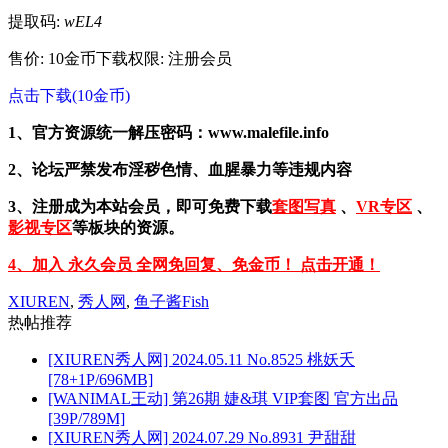
提取码:
wEL4
售价: 10金币
下载权限: 注册会员
点击下载(10金币)
1、官方资源统一解压密码：www.malefile.info
2、论坛严禁发布淫秽色情、血腥暴力等违规内容
3、注册成为本站会员，即可免费下载
套图写真
、
VR专区
、
影视专区
等板块的资源。
4、加入 永久会员 全网免回复、免金币！ 点击开通！
XIUREN
,
秀人网
,
鱼子酱Fish
热帖推荐
[XIUREN秀人网] 2024.05.11 No.8525 桃妖夭
[78+1P/696MB]
[WANIMAL王动] 第26期 婕&琪 VIP套图 官方出品
[39P/789M]
[XIUREN秀人网] 2024.07.29 No.8931 尹甜甜