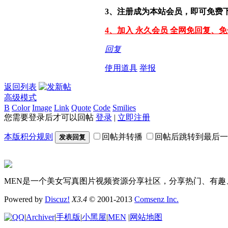
3、注册成为本站会员，即可免费
4、加入 永久会员 全网免回复、
回复
使用道具
举报
返回列表
高级模式
B
Color
Image
Link
Quote
Code
Smilies
您需要登录后才可以回帖
登录
|
立即注册
本版积分规则
回帖并转播
回帖后跳转到最后一
发表回复
MEN是一个美女写真图片视频资源分享社区，分享热门、有趣
Powered by
Discuz!
X3.4
© 2001-2013
Comsenz Inc.
|
Archiver
|
手机版
|
小黑屋
|
MEN
|
网站地图