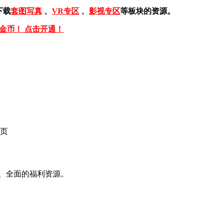
下载
套图写真
、
VR专区
、
影视专区
等板块的资源。
免金币！ 点击开通！
页
、全面的福利资源。