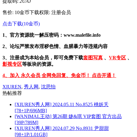
提取码:
2UAJ
售价: 10金币
下载权限: 注册会员
点击下载(10金币)
1、官方资源统一解压密码：www.malefile.info
2、论坛严禁发布淫秽色情、血腥暴力等违规内容
3、注册成为本站会员，即可免费下载
套图写真
、
VR专区
、
影视专区
等板块的资源。
4、加入 永久会员 全网免回复、免金币！ 点击开通！
XIUREN
,
秀人网
,
沈思怡
热帖推荐
[XIUREN秀人网] 2024.05.11 No.8525 桃妖夭
[78+1P/696MB]
[WANIMAL王动] 第26期 婕&琪 VIP套图 官方出品
[39P/789M]
[XIUREN秀人网] 2024.07.29 No.8931 尹甜甜
[98+1P/1.01GB]