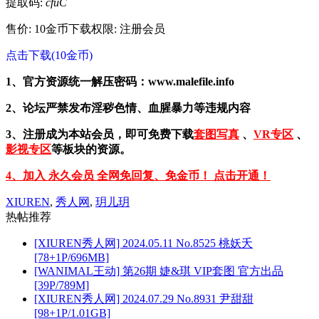
提取码:
cfuC
售价: 10金币
下载权限: 注册会员
点击下载(10金币)
1、官方资源统一解压密码：www.malefile.info
2、论坛严禁发布淫秽色情、血腥暴力等违规内容
3、注册成为本站会员，即可免费下载
套图写真
、
VR专区
、
影视专区
等板块的资源。
4、加入 永久会员 全网免回复、免金币！ 点击开通！
XIUREN
,
秀人网
,
玥儿玥
热帖推荐
[XIUREN秀人网] 2024.05.11 No.8525 桃妖夭
[78+1P/696MB]
[WANIMAL王动] 第26期 婕&琪 VIP套图 官方出品
[39P/789M]
[XIUREN秀人网] 2024.07.29 No.8931 尹甜甜
[98+1P/1.01GB]