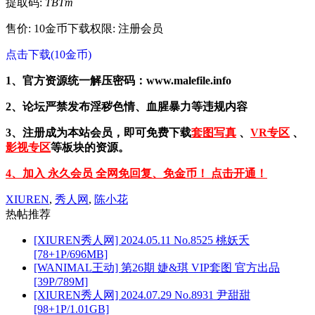
提取码:
TBTm
售价: 10金币
下载权限: 注册会员
点击下载(10金币)
1、官方资源统一解压密码：www.malefile.info
2、论坛严禁发布淫秽色情、血腥暴力等违规内容
3、注册成为本站会员，即可免费下载
套图写真
、
VR专区
、
影视专区
等板块的资源。
4、加入 永久会员 全网免回复、免金币！ 点击开通！
XIUREN
,
秀人网
,
陈小花
热帖推荐
[XIUREN秀人网] 2024.05.11 No.8525 桃妖夭
[78+1P/696MB]
[WANIMAL王动] 第26期 婕&琪 VIP套图 官方出品
[39P/789M]
[XIUREN秀人网] 2024.07.29 No.8931 尹甜甜
[98+1P/1.01GB]