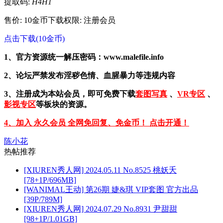
提取码:
H4H1
售价: 10金币
下载权限: 注册会员
点击下载(10金币)
1、官方资源统一解压密码：www.malefile.info
2、论坛严禁发布淫秽色情、血腥暴力等违规内容
3、注册成为本站会员，即可免费下载
套图写真
、
VR专区
、
影视专区
等板块的资源。
4、加入 永久会员 全网免回复、免金币！ 点击开通！
陈小花
热帖推荐
[XIUREN秀人网] 2024.05.11 No.8525 桃妖夭
[78+1P/696MB]
[WANIMAL王动] 第26期 婕&琪 VIP套图 官方出品
[39P/789M]
[XIUREN秀人网] 2024.07.29 No.8931 尹甜甜
[98+1P/1.01GB]