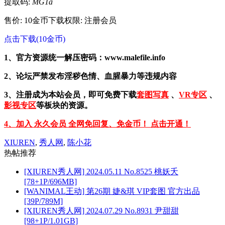
提取码:
MG1a
售价: 10金币
下载权限: 注册会员
点击下载(10金币)
1、官方资源统一解压密码：www.malefile.info
2、论坛严禁发布淫秽色情、血腥暴力等违规内容
3、注册成为本站会员，即可免费下载
套图写真
、
VR专区
、
影视专区
等板块的资源。
4、加入 永久会员 全网免回复、免金币！ 点击开通！
XIUREN
,
秀人网
,
陈小花
热帖推荐
[XIUREN秀人网] 2024.05.11 No.8525 桃妖夭
[78+1P/696MB]
[WANIMAL王动] 第26期 婕&琪 VIP套图 官方出品
[39P/789M]
[XIUREN秀人网] 2024.07.29 No.8931 尹甜甜
[98+1P/1.01GB]