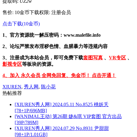
提取码:
UZ2w
售价: 10金币
下载权限: 注册会员
点击下载(10金币)
1、官方资源统一解压密码：www.malefile.info
2、论坛严禁发布淫秽色情、血腥暴力等违规内容
3、注册成为本站会员，即可免费下载
套图写真
、
VR专区
、
影视专区
等板块的资源。
4、加入 永久会员 全网免回复、免金币！ 点击开通！
XIUREN
,
秀人网
,
陈小花
热帖推荐
[XIUREN秀人网] 2024.05.11 No.8525 桃妖夭
[78+1P/696MB]
[WANIMAL王动] 第26期 婕&琪 VIP套图 官方出品
[39P/789M]
[XIUREN秀人网] 2024.07.29 No.8931 尹甜甜
[98+1P/1.01GB]