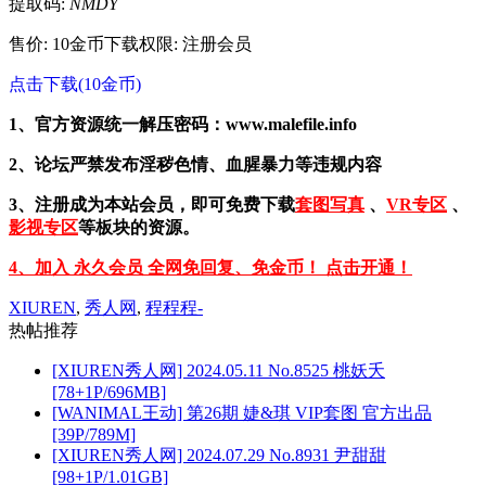
提取码:
NMDY
售价: 10金币
下载权限: 注册会员
点击下载(10金币)
1、官方资源统一解压密码：www.malefile.info
2、论坛严禁发布淫秽色情、血腥暴力等违规内容
3、注册成为本站会员，即可免费下载
套图写真
、
VR专区
、
影视专区
等板块的资源。
4、加入 永久会员 全网免回复、免金币！ 点击开通！
XIUREN
,
秀人网
,
程程程-
热帖推荐
[XIUREN秀人网] 2024.05.11 No.8525 桃妖夭
[78+1P/696MB]
[WANIMAL王动] 第26期 婕&琪 VIP套图 官方出品
[39P/789M]
[XIUREN秀人网] 2024.07.29 No.8931 尹甜甜
[98+1P/1.01GB]