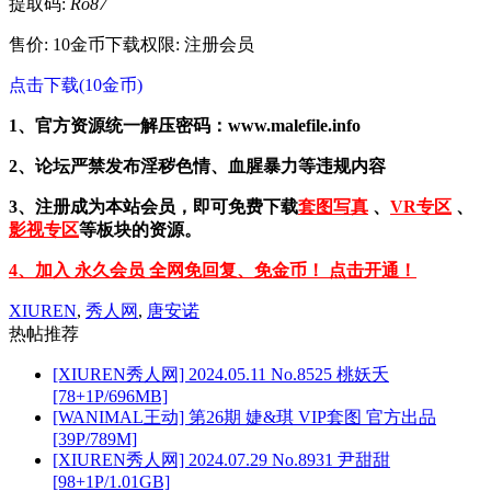
提取码:
Ro87
售价: 10金币
下载权限: 注册会员
点击下载(10金币)
1、官方资源统一解压密码：www.malefile.info
2、论坛严禁发布淫秽色情、血腥暴力等违规内容
3、注册成为本站会员，即可免费下载
套图写真
、
VR专区
、
影视专区
等板块的资源。
4、加入 永久会员 全网免回复、免金币！ 点击开通！
XIUREN
,
秀人网
,
唐安诺
热帖推荐
[XIUREN秀人网] 2024.05.11 No.8525 桃妖夭
[78+1P/696MB]
[WANIMAL王动] 第26期 婕&琪 VIP套图 官方出品
[39P/789M]
[XIUREN秀人网] 2024.07.29 No.8931 尹甜甜
[98+1P/1.01GB]